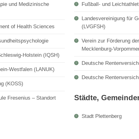
apie und Medizinische
Fußball- und Leichtathle
Landesvereinigung für G
ment of Health Sciences
(LVGFSH)
sundheitspsychologie
Verein zur Förderung de
Mecklenburg-Vorpommern
 Schleswig-Holstein (IQSH)
Deutsche Rentenversich
hein-Westfalen (LANUK)
Deutsche Rentenversich
ung (KOSS)
Städte, Gemeinde
le Fresenius – Standort
Stadt Plettenberg