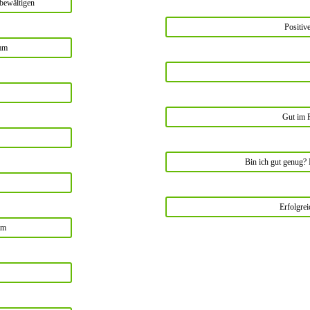
 bewältigen
Positiv
amm
Gut im 
Bin ich gut genug? 
Erfolgre
mm